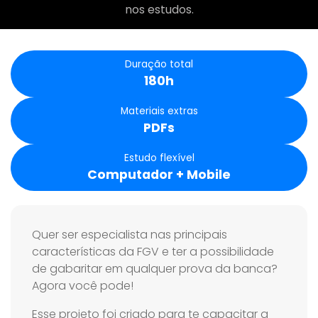
nos estudos.
Duração total
180h
Materiais extras
PDFs
Estudo flexível
Computador + Mobile
Quer ser especialista nas principais
características da FGV e ter a possibilidade
de gabaritar em qualquer prova da banca?
Agora você pode!
Esse projeto foi criado para te capacitar a