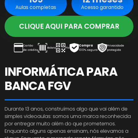
Aulas completas
Acesso garantido
CLIQUE AQUI PARA COMPRAR
Cartão
Compra
Privacidade
Boleto
Pix
de crédito
100% segura
protegida
INFORMÁTICA PARA
BANCA FGV
Durante 13 anos, construímos algo que vai além de
simples videoaulas: somos uma marca reconhecida
por entregar muito além do que prometemos.
Enquanto alguns apenas ensinam, nós elevamos a