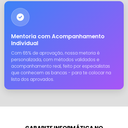
Mentoria com Acompanhamento
Individual
Com 65% de aprovação, nossa metoria é
personalizada, com métodos validados e
acompanhamento real, feito por especialistas
que conhecem as bancas - para te colocar na
lista dos aprovados.