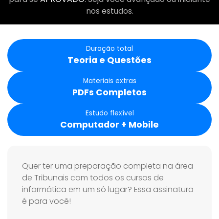
nos estudos.
Duração total
Teoria e Questões
Materiais extras
PDFs Completos
Estudo flexível
Computador + Mobile
Quer ter uma preparação completa na área
de Tribunais com todos os cursos de
informática em um só lugar? Essa assinatura
é para você!