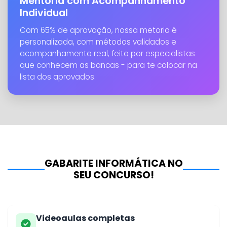
Mentoria com Acompanhamento
Individual
Com 65% de aprovação, nossa metoria é
personalizada, com métodos validados e
acompanhamento real, feito por especialistas
que conhecem as bancas - para te colocar na
lista dos aprovados.
GABARITE INFORMÁTICA NO
SEU CONCURSO!
Videoaulas completas