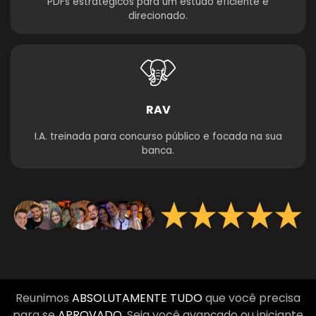
PDFs estratégicos para um estudo eficiente e
direcionado.
RAV
I.A. treinada para concurso público e focada na sua
banca.
Reunimos
ABSOLUTAMENTE TUDO
que você precisa
para se
APROVADO
. Seja você avançado ou iniciante