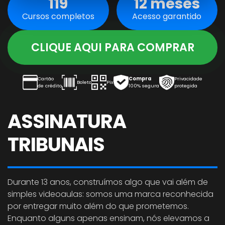
119
12 meses
Cursos completos
Acesso garantido
CLIQUE AQUI PARA COMPRAR
Cartão
Compra
Privacidade
Boleto
Pix
de crédito
100% segura
protegida
ASSINATURA
TRIBUNAIS
Durante 13 anos, construímos algo que vai além de
simples videoaulas: somos uma marca reconhecida
por entregar muito além do que prometemos.
Enquanto alguns apenas ensinam, nós elevamos a