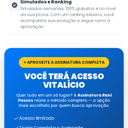
Simulados e Ranking
Simulados semanais, 100% gratuitos e no nível
da sua prova. Com um ranking exlusivo, você
acompanha sua evolução e segue rumo a
aprovação.
⭐ APROVEITE A ASSINATURA COMPLETA
VOCÊ TERÁ ACESSO
VITALÍCIO
Quer tudo em um só lugar? A
Assinatura Rani
Passos
reúne o método completo — a opção
mais escolhida por quem busca aprovação.
Acesso Ilimitado
Teoria Completa e Avançada